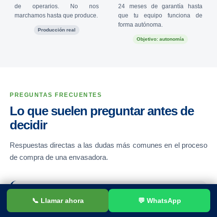
de operarios. No nos
24 meses de garantía hasta
marchamos hasta que produce.
que tu equipo funciona de
forma autónoma.
Producción real
Objetivo: autonomía
PREGUNTAS FRECUENTES
Lo que suelen preguntar antes de
decidir
Respuestas directas a las dudas más comunes en el proceso
de compra de una envasadora.
¿Cuánto tiempo tarda en llegar la máquina?
?
📞 Llamar ahora
💬 WhatsApp
El plazo habitual es de 4 a 5 meses desde la confirmación del