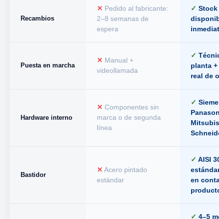
✕
Pedido al fabricante:
✓
Stock
Recambios
2–8 semanas de
disponib
espera
inmedia
✓
Técni
✕
Manual +
Puesta en marcha
planta +
videollamada
real de 
✓
Sieme
✕
Componentes sin
Panason
Hardware interno
marca o de segunda
Mitsubis
línea
Schneide
✓
AISI 3
✕
Acero pintado
estándar
Bastidor
estándar
en cont
product
✓
4–5 m