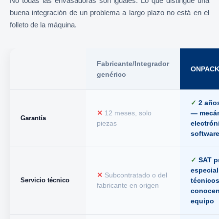
No todas las envasadoras son iguales. Lo que distingue una
buena integración de un problema a largo plazo no está en el
folleto de la máquina.
Fabricante/Integrador
ONPAC
genérico
✓
2 años
✕
12 meses, solo
— mecán
Garantía
piezas
electrón
softwar
✓
SAT p
especia
✕
Subcontratado o del
Servicio técnico
técnico
fabricante en origen
conocen
equipo