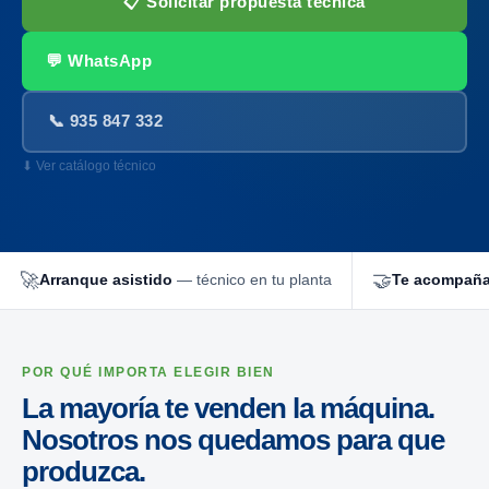
📋 Solicitar propuesta técnica
💬 WhatsApp
📞 935 847 332
⬇ Ver catálogo técnico
🚀
🤝
Arranque asistido
— técnico en tu planta
Te acompañ
POR QUÉ IMPORTA ELEGIR BIEN
La mayoría te venden la máquina.
Nosotros nos quedamos para que
produzca.