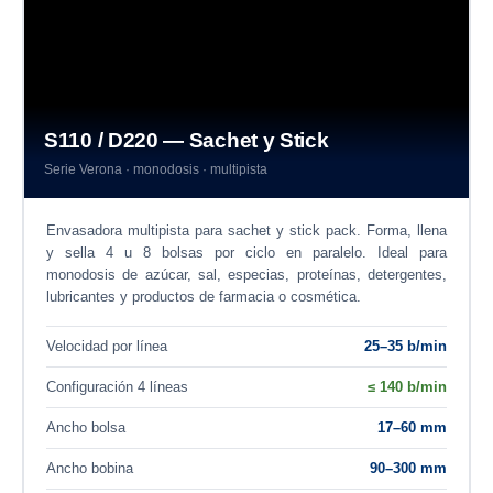
S110 / D220 — Sachet y Stick
Serie Verona · monodosis · multipista
Envasadora multipista para sachet y stick pack. Forma, llena
y sella 4 u 8 bolsas por ciclo en paralelo. Ideal para
monodosis de azúcar, sal, especias, proteínas, detergentes,
lubricantes y productos de farmacia o cosmética.
Velocidad por línea
25–35 b/min
Configuración 4 líneas
≤ 140 b/min
Ancho bolsa
17–60 mm
Ancho bobina
90–300 mm