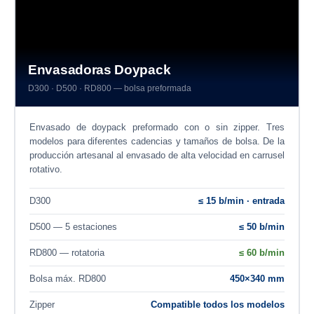
Envasadoras Doypack
D300 · D500 · RD800 — bolsa preformada
Envasado de doypack preformado con o sin zipper. Tres
modelos para diferentes cadencias y tamaños de bolsa. De la
producción artesanal al envasado de alta velocidad en carrusel
rotativo.
D300
≤ 15 b/min · entrada
D500 — 5 estaciones
≤ 50 b/min
RD800 — rotatoria
≤ 60 b/min
Bolsa máx. RD800
450×340 mm
Zipper
Compatible todos los modelos