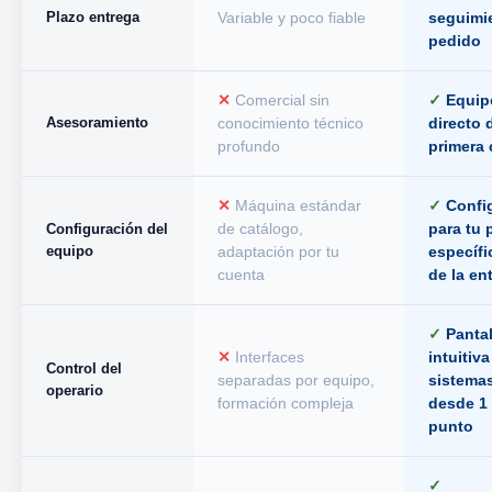
Plazo entrega
Variable y poco fiable
seguimi
pedido
✕
Comercial sin
✓
Equip
Asesoramiento
conocimiento técnico
directo 
profundo
primera 
✕
Máquina estándar
✓
Confi
Configuración del
de catálogo,
para tu 
equipo
adaptación por tu
específi
cuenta
de la en
✓
Pantall
✕
Interfaces
intuitiva
Control del
separadas por equipo,
sistema
operario
formación compleja
desde 1
punto
✓