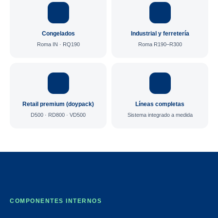
Congelados
Industrial y ferretería
Roma IN · RQ190
Roma R190–R300
Retail premium (doypack)
Líneas completas
D500 · RD800 · VD500
Sistema integrado a medida
COMPONENTES INTERNOS
Hardware de marcas que cualquier