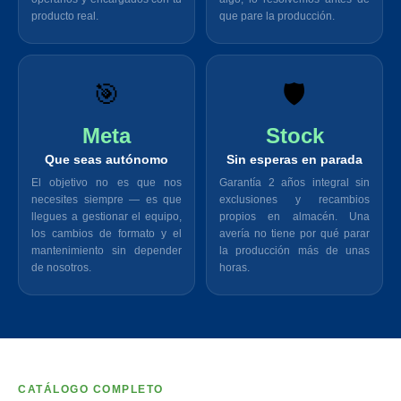
producto real.
que pare la producción.
🎯
🛡️
Meta
Stock
Que seas autónomo
Sin esperas en parada
El objetivo no es que nos
Garantía 2 años integral sin
necesites siempre — es que
exclusiones y recambios
llegues a gestionar el equipo,
propios en almacén. Una
los cambios de formato y el
avería no tiene por qué parar
mantenimiento sin depender
la producción más de unas
de nosotros.
horas.
CATÁLOGO COMPLETO